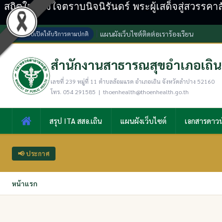
สถิตในดวงใจตราบนิจนิรันดร์ พระผู้เสด็จสู่สวรรคา
แผนผังเว็บไซต์
ติดต่อเรา
ร้องเรียน
ระบบเปิดให้บริการตามปกติ
สำนักงานสาธารณสุขอำเภอเถิน
เลขที่ 239 หมู่ที่ 11 ตำบลล้อมแรด อำเภอเถิน จังหวัดลำปาง 52160
โทร. 054 291585 | thoenhealth@thoenhealth.go.th
สรุป ITA สสอ.เถิน
แผนผังเว็บไซต์
เอกสารดาวน
📢 ประกาศ
หน้าแรก