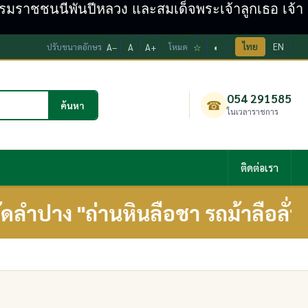
ะบรมราชชนนีพันปีหลวง และสมเด็จพระเจ้าลูกเธอ เจ้า
ไทย
EN
ปรับขนาดอักษร
A−
A
A+
โหมด
☆
◐
054 291585
☎
ค้นหา
ในเวลาราชการ
ติดต่อเรา
ปาง "ถ่านหินลือชา รถม้าลือลั่น เค