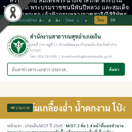
สวรรคาลัย สมเด็จพระนางเจ้าสิริกิติ์ พระบรม
ราชินีนาถ พระบรมราชชนนีพันปีหลวง และสมเด็จ
พระเจ้าลูกเธอ เจ้าฟ้ากรมหลวงราชสาริณีสิริพัชร
ไทย
EN
ปรับขนาดอักษร
A−
A
A+
โหมด
☆
◐
มหาวัชรราชธิดา
สำนักงานสาธารณสุขอำเภอเถิน
เลขที่ 239 หมู่ที่ 11 ตำบลล้อมแรด อำเภอเถิน จังหวัดลำปาง
52160
โทร. 054 291585 | thoenhealth@thoenhealth.go.th
ค้นหาในเว็บไซต์
ค้นหา
ส้มเกลี้ยงฉ่ำ น้ำตกงาม โป่งข่ามขลั
📢 ประกาศ
หน้าแรก
›
ประเมิน MOIT ปี 2565
›
MOIT 2 ข้อ 1.4 หน้าที่และอำนาจ