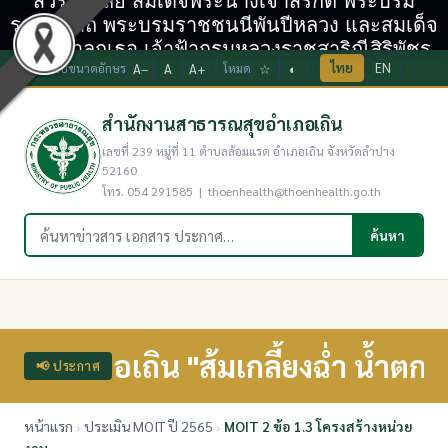
สวรรคาลัย สมเด็จพระนางเจ้าสิริกิติ์ พระบรม
ราชินีนาถ พระบรมราชชนนีพันปีหลวง และสมเด็จ
พระเจ้าลูกเธอ เจ้าฟ้ากรมหลวงราชสาริณีสิริพัชร
ไทย
EN
ปรับขนาดอักษร
A−
A
A+
โหมด
☆
◐
มหาวัชรราชธิดา
สำนักงานสาธารณสุขอำเภอเถิน
เลขที่ 239 หมู่ที่ 11 ตำบลล้อมแรด อำเภอเถิน จังหวัดลำปาง
52160
โทร. 054 291585 | thoenhealth@thoenhealth.go.th
ค้นหาในเว็บไซต์
ค้นหา
อเถิน "ส้มเกลี้ยงฉ่ำ น้ำตกงาม โป่ง
📢 ประกาศ
หน้าแรก
›
ประเมิน MOIT ปี 2565
›
MOIT 2 ข้อ 1.3 โครงสร้างหน่วย