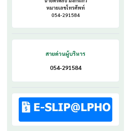
นายศรศิลป์ มังกรแก้ว
หมายเลขโทรศัพท์
054-291584
สายด่วนผู้บริหาร
054-291584