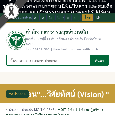
สวรรคาลัย สมเด็จพระนางเจ้าสิริกิติ์ พระบรม
ราชินีนาถ พระบรมราชชนนีพันปีหลวง และสมเด็จ
พระเจ้าลูกเธอ เจ้าฟ้ากรมหลวงราชสาริณีสิริพัชร
ไทย
EN
ปรับขนาดอักษร
A−
A
A+
โหมด
☆
◐
มหาวัชรราชธิดา
สำนักงานสาธารณสุขอำเภอเถิน
เลขที่ 239 หมู่ที่ 11 ตำบลล้อมแรด อำเภอเถิน จังหวัดลำปาง
52160
โทร. 054 291585 | thoenhealth@thoenhealth.go.th
ค้นหาในเว็บไซต์
ค้นหา
ินอ่อน"...วิสัยทัศน์ (Vision) "เป็
📢 ประกาศ
หน้าแรก
›
ประเมิน MOIT ปี 2565
›
MOIT 2 ข้อ 1.1 ข้อมูลผู้บริหาร