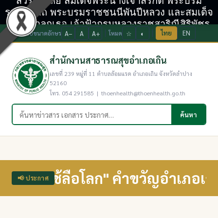
สวรรคาลัย สมเด็จพระนางเจ้าสิริกิติ์ พระบรม
ราชินีนาถ พระบรมราชชนนีพันปีหลวง และสมเด็จ
พระเจ้าลูกเธอ เจ้าฟ้ากรมหลวงราชสาริณีสิริพัชร
ไทย
EN
ปรับขนาดอักษร
A−
A
A+
โหมด
☆
◐
มหาวัชรราชธิดา
สำนักงานสาธารณสุขอำเภอเถิน
เลขที่ 239 หมู่ที่ 11 ตำบลล้อมแรด อำเภอเถิน จังหวัดลำปาง
52160
โทร. 054 291585 | thoenhealth@thoenhealth.go.th
ค้นหาในเว็บไซต์
ค้นหา
ใช้ลือโลก" คำขวัญอำเภอเถิน "ส้มเกล
📢 ประกาศ