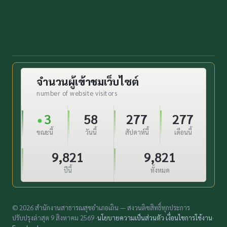
จำนวนผู้เข้าชมเว็บไซต์
number of website visitors
3
58
277
277
ขณะนี้
วันนี้
สัปดาห์นี้
เดือนนี้
9,821
9,821
ปีนี้
ทั้งหมด
© 2026 สำนักงานสาธารณสุขอำเภอเถิน — สงวนลิขสิทธิ์ทุกประการ
ปรับปรุงล่าสุด 9 สิงหาคม 2569 ·
นโยบายความเป็นส่วนตัว
·
เงื่อนไขการใช้งาน
·